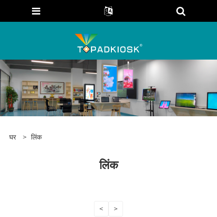
घर
>
लिंक
लिंक
<
>