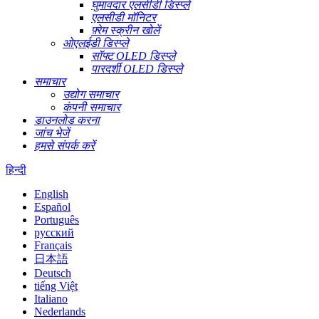
घुमावदार एलसीडी डिस्प्ले
एलसीडी मॉनिटर
फ़्रेम स्क्रीन खोलें
ओएलईडी डिस्प्ले
सॉफ्ट OLED डिस्प्ले
पारदर्शी OLED डिस्प्ले
समाचार
उद्योग समाचार
कंपनी समाचार
डाउनलोड करना
जांच भेजें
हमसे संपर्क करें
हिन्दी
English
Español
Português
русский
Français
日本語
Deutsch
tiếng Việt
Italiano
Nederlands