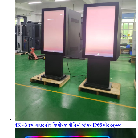
4K 43 इंच आउटडोर कियोस्क वीडियो प्लेयर IP66 वॉटरप्रूफ