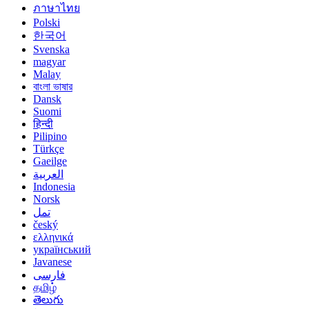
ภาษาไทย
Polski
한국어
Svenska
magyar
Malay
বাংলা ভাষার
Dansk
Suomi
हिन्दी
Pilipino
Türkçe
Gaeilge
العربية
Indonesia
Norsk‎
تمل
český
ελληνικά
український
Javanese
فارسی
தமிழ்
తెలుగు