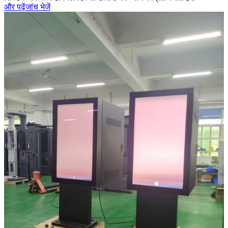
और पढ़ें
जांच भेजें