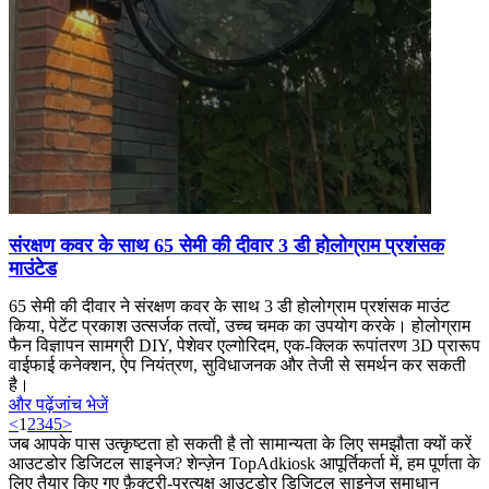
संरक्षण कवर के साथ 65 सेमी की दीवार 3 डी होलोग्राम प्रशंसक
माउंटेड
65 सेमी की दीवार ने संरक्षण कवर के साथ 3 डी होलोग्राम प्रशंसक माउंट
किया, पेटेंट प्रकाश उत्सर्जक तत्वों, उच्च चमक का उपयोग करके। होलोग्राम
फैन विज्ञापन सामग्री DIY, पेशेवर एल्गोरिदम, एक-क्लिक रूपांतरण 3D प्रारूप
वाईफाई कनेक्शन, ऐप नियंत्रण, सुविधाजनक और तेजी से समर्थन कर सकती
है।
और पढ़ें
जांच भेजें
<
1
2
3
4
5
>
जब आपके पास उत्कृष्टता हो सकती है तो सामान्यता के लिए समझौता क्यों करें
आउटडोर डिजिटल साइनेज? शेन्ज़ेन TopAdkiosk आपूर्तिकर्ता में, हम पूर्णता के
लिए तैयार किए गए फ़ैक्टरी-प्रत्यक्ष आउटडोर डिजिटल साइनेज समाधान