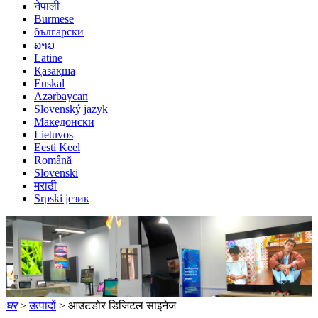
नेपाली
Burmese
български
ລາວ
Latine
Қазақша
Euskal
Azərbaycan
Slovenský jazyk
Македонски
Lietuvos
Eesti Keel
Română
Slovenski
मराठी
Srpski језик
घर
>
उत्पादों
> आउटडोर डिजिटल साइनेज