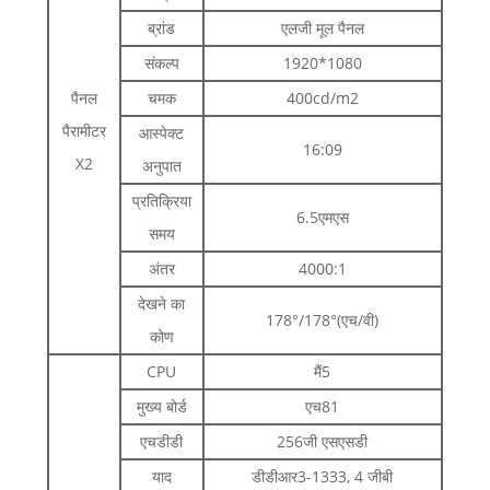
ब्रांड
एलजी मूल पैनल
संकल्प
1920*1080
पैनल
चमक
400cd/m2
पैरामीटर
आस्पेक्ट
16:09
X2
अनुपात
प्रतिक्रिया
6.5एमएस
समय
अंतर
4000:1
देखने का
178°/178°(एच/वी)
कोण
CPU
मैं5
मुख्य बोर्ड
एच81
एचडीडी
256जी एसएसडी
याद
डीडीआर3-1333, 4 जीबी