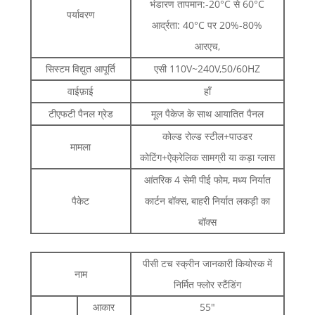
भंडारण तापमान:-20°C से 60°C
पर्यावरण
आर्द्रता: 40°C पर 20%-80%
आरएच,
सिस्टम विद्युत आपूर्ति
एसी 110V~240V,50/60HZ
वाईफ़ाई
हाँ
टीएफटी पैनल ग्रेड
मूल पैकेज के साथ आयातित पैनल
कोल्ड रोल्ड स्टील+पाउडर
मामला
कोटिंग+ऐक्रेलिक सामग्री या कड़ा ग्लास
आंतरिक 4 सेमी पीई फोम, मध्य निर्यात
पैकेट
कार्टन बॉक्स, बाहरी निर्यात लकड़ी का
बॉक्स
पीसी टच स्क्रीन जानकारी कियोस्क में
नाम
निर्मित फ्लोर स्टैंडिंग
आकार
55"