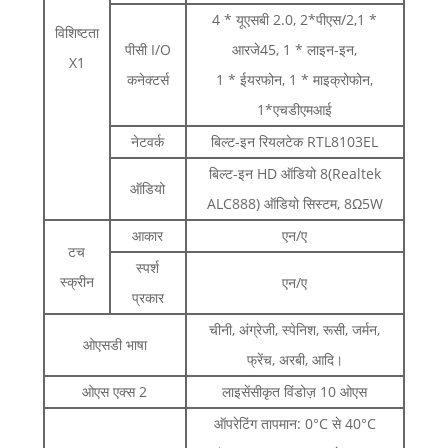
4 * यूएसबी 2.0, 2*पीएस/2,1 *
विशिष्टता
पीसी I/O
आरजे45, 1 * लाइन-इन,
X1
कनेक्टर्स
1 * ईयरफोन, 1 * माइक्रोफोन,
1*एचडीएमआई
नेटवर्क
बिल्ट-इन रियलटेक RTL8103EL
बिल्ट-इन HD ऑडियो 8(Realtek
ऑडियो
ALC888) ऑडियो सिस्टम, 8Ω5W
आकार
एन/ए
टच
स्पर्श
स्क्रीन
एन/ए
प्रकार
चीनी, अंग्रेजी, स्पेनिश, रूसी, जर्मन,
ओएसडी भाषा
फ्रेंच, अरबी, आदि।
ओएस एक्स 2
लाइसेंसीकृत विंडोज़ 10 ओएस
ऑपरेटिंग तापमान: 0°C से 40°C