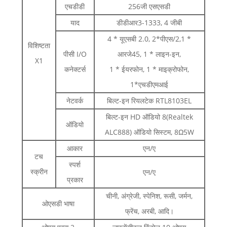
एचडीडी
256जी एसएसडी
याद
डीडीआर3-1333, 4 जीबी
4 * यूएसबी 2.0, 2*पीएस/2,1 *
विशिष्टता
पीसी I/O
आरजे45, 1 * लाइन-इन,
X1
कनेक्टर्स
1 * ईयरफोन, 1 * माइक्रोफोन,
1*एचडीएमआई
नेटवर्क
बिल्ट-इन रियलटेक RTL8103EL
बिल्ट-इन HD ऑडियो 8(Realtek
ऑडियो
ALC888) ऑडियो सिस्टम, 8Ω5W
आकार
एन/ए
टच
स्पर्श
स्क्रीन
एन/ए
प्रकार
चीनी, अंग्रेजी, स्पेनिश, रूसी, जर्मन,
ओएसडी भाषा
फ्रेंच, अरबी, आदि।