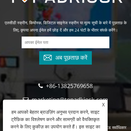
एलसीडी स्क्रीन, कियोस्क, डिजिटल साइनेज स्क्रीन या मूल्य सूची के बारे में पूछताछ के
लिए, कृपया अपना ईमेल हमें छोड़ दें और हम 24 घंटों के भीतर संपर्क करेंगे।
अब पूछताछ करें
+86-13825769658
marketing@topadkiosk.com
X
हम आपको बेहतर ब्राउज़िंग अनुभव प्रदान करने, साइट
ट्रैफ़िक का विश्लेषण करने और सामग्री को वैयक्तिकृत
करने के लिए कुकीज़ का उपयोग करते हैं। इस साइट का
कॉपीराइट © 2024 शेन्ज़ेन टॉपएडकियोस्क डिस्प्ले टेक्नोलॉजी कं, लिमिटेड सर्वाधिकार