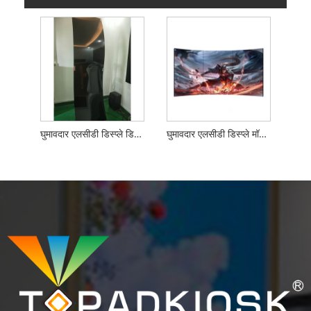
घुमावदार एलसीडी डिस्प्ले डिजिटल साइनेज
घुमावदार एलसीडी डिस्प्ले मॉनिटर