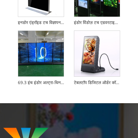
इनडोर एंड्रॉइड टच विज्ञापन प्लेयर
इंडोर विंडोज़ टच एडवरटाइजिंग प्लेयर
69.3 इंच इंडोर अल्ट्रा-थिन एलसीडी फ्री स्टैंडिंग फुल स्क्रीन डिजिटल साइनेज
टेबलटॉप डिजिटल ऑर्डर कॉल डिस्प्ले वाईफ़ाई रिमोट कंट्रोल