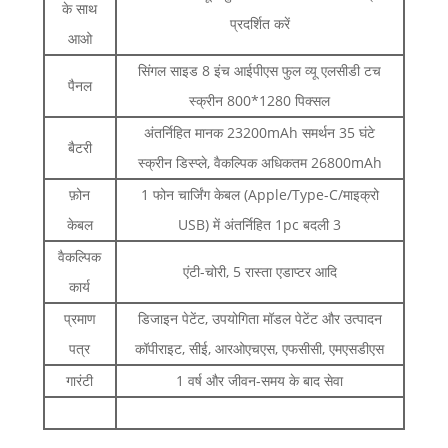
के साथ
प्रदर्शित करें
आओ
सिंगल साइड 8 इंच आईपीएस फुल व्यू एलसीडी टच
पैनल
स्क्रीन 800*1280 पिक्सल
अंतर्निहित मानक 23200mAh समर्थन 35 घंटे
बैटरी
स्क्रीन डिस्प्ले, वैकल्पिक अधिकतम 26800mAh
फ़ोन
1 फोन चार्जिंग केबल (Apple/Type-C/माइक्रो
केबल
USB) में अंतर्निहित 1pc बदली 3
वैकल्पिक
एंटी-चोरी, 5 रास्ता एडाप्टर आदि
कार्य
प्रमाण
डिजाइन पेटेंट, उपयोगिता मॉडल पेटेंट और उत्पादन
पत्र
कॉपीराइट, सीई, आरओएचएस, एफसीसी, एमएसडीएस
गारंटी
1 वर्ष और जीवन-समय के बाद सेवा